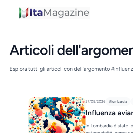
ItaMagazine
Articoli dell'argome
Esplora tutti gli articoli con dell'argomento #influenz
27/05/2026
#lombardia
Influenza avia
In Lombardia è stato id
patogenicità, come con