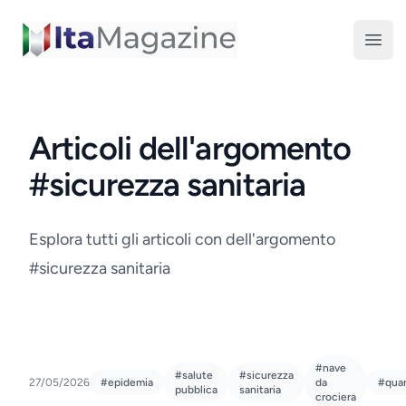
ItaMagazine
Open
Articoli dell'argomento
#sicurezza sanitaria
Esplora tutti gli articoli con dell'argomento
#sicurezza sanitaria
#nave
#salute
#sicurezza
27/05/2026
#epidemia
da
#qua
pubblica
sanitaria
crociera