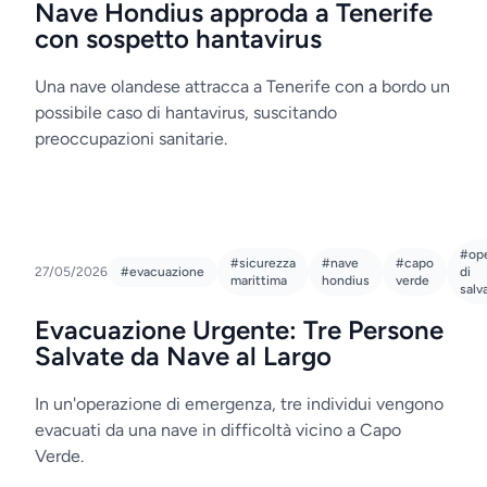
Nave Hondius approda a Tenerife
con sospetto hantavirus
Una nave olandese attracca a Tenerife con a bordo un
possibile caso di hantavirus, suscitando
preoccupazioni sanitarie.
#op
#sicurezza
#nave
#capo
27/05/2026
#evacuazione
di
marittima
hondius
verde
salv
Evacuazione Urgente: Tre Persone
Salvate da Nave al Largo
In un'operazione di emergenza, tre individui vengono
evacuati da una nave in difficoltà vicino a Capo
Verde.