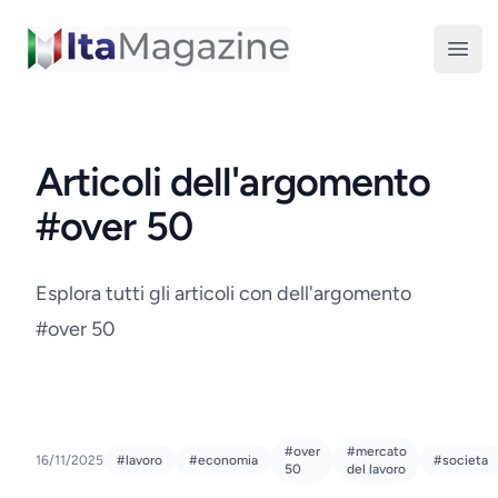
ItaMagazine
Open
Articoli dell'argomento
#over 50
Esplora tutti gli articoli con dell'argomento
#over 50
#over
#mercato
16/11/2025
#lavoro
#economia
#societa
50
del lavoro