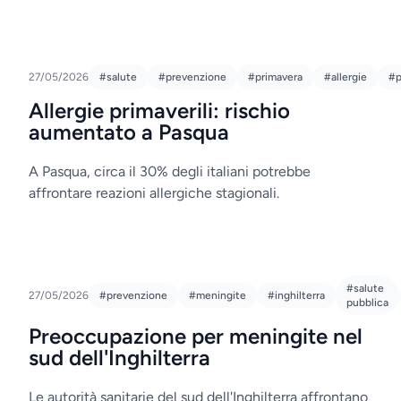
27/05/2026
#salute
#prevenzione
#primavera
#allergie
#p
Allergie primaverili: rischio
aumentato a Pasqua
A Pasqua, circa il 30% degli italiani potrebbe
affrontare reazioni allergiche stagionali.
#salute
27/05/2026
#prevenzione
#meningite
#inghilterra
pubblica
Preoccupazione per meningite nel
sud dell'Inghilterra
Le autorità sanitarie del sud dell'Inghilterra affrontano