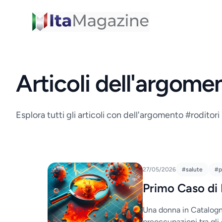
ItaMagazine
Articoli dell'argome
Esplora tutti gli articoli con dell'argomento #roditori
27/05/2026
#salute
#p
Primo Caso di 
Una donna in Catalogn
preoccupazioni tra gli e