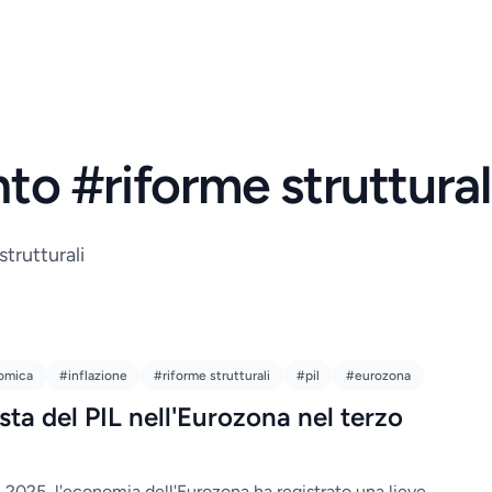
nto #riforme struttural
strutturali
omica
#inflazione
#riforme strutturali
#pil
#eurozona
ta del PIL nell'Eurozona nel terzo
l 2025, l'economia dell'Eurozona ha registrato una lieve