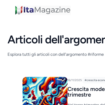
ItaMagazine
Articoli dell'argome
Esplora tutti gli articoli con dell'argomento #riforme 
16/11/2025
#crescita econ
Crescita modes
trimestre
Nel terzo trimestre de