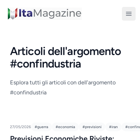
ItaMagazine
Open
Articoli dell'argomento
#confindustria
Esplora tutti gli articoli con dell'argomento
#confindustria
27/05/2026
#guerra
#economia
#previsioni
#iran
#confind
Previsioni Economiche Riviste: