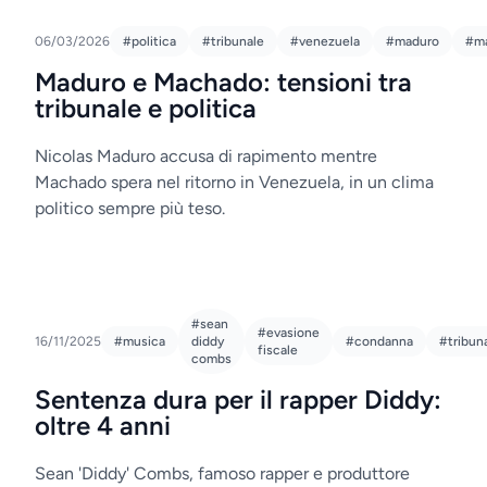
06/03/2026
#politica
#tribunale
#venezuela
#maduro
#m
Maduro e Machado: tensioni tra
tribunale e politica
Nicolas Maduro accusa di rapimento mentre
Machado spera nel ritorno in Venezuela, in un clima
politico sempre più teso.
#sean
#evasione
16/11/2025
#musica
diddy
#condanna
#tribun
fiscale
combs
Sentenza dura per il rapper Diddy:
oltre 4 anni
Sean 'Diddy' Combs, famoso rapper e produttore