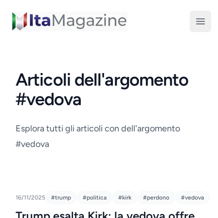
ItaMagazine
Open
Articoli dell'argomento
#vedova
Esplora tutti gli articoli con dell'argomento
#vedova
16/11/2025
#trump
#politica
#kirk
#perdono
#vedova
Trump esalta Kirk; la vedova offre