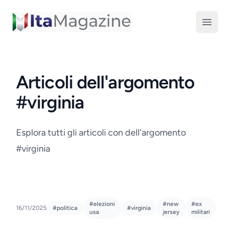
ItaMagazine
Open
Articoli dell'argomento
#virginia
Esplora tutti gli articoli con dell'argomento
#virginia
#elezioni
#new
#ex
16/11/2025
#politica
#virginia
usa
jersey
militari