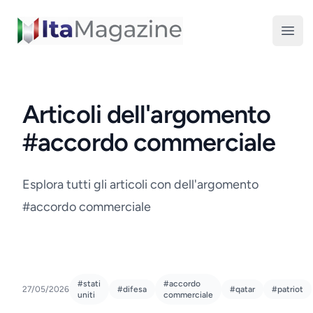
ItaMagazine
Open
Articoli dell'argomento
#accordo commerciale
Esplora tutti gli articoli con dell'argomento
#accordo commerciale
#stati
#accordo
27/05/2026
#difesa
#qatar
#patriot
uniti
commerciale