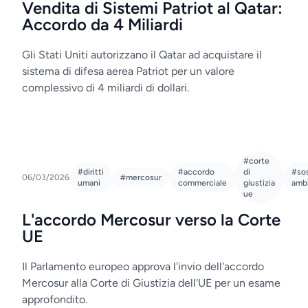
Vendita di Sistemi Patriot al Qatar:
Accordo da 4 Miliardi
Gli Stati Uniti autorizzano il Qatar ad acquistare il
sistema di difesa aerea Patriot per un valore
complessivo di 4 miliardi di dollari.
#corte
#diritti
#accordo
di
#sos
06/03/2026
#mercosur
umani
commerciale
giustizia
amb
ue
L'accordo Mercosur verso la Corte
UE
Il Parlamento europeo approva l'invio dell'accordo
Mercosur alla Corte di Giustizia dell'UE per un esame
approfondito.