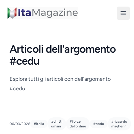
ItaMagazine
Open
Articoli dell'argomento
#cedu
Esplora tutti gli articoli con dell'argomento
#cedu
#diritti
#forze
#riccardo
06/03/2026
#italia
#cedu
umani
dellordine
magherini