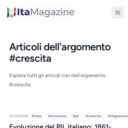
ItaMagazine
Open
Articoli dell'argomento
#crescita
Esplora tutti gli articoli con dell'argomento
#crescita
27/05/2026
#italia
#economia
#pil
#crescita
#stagnazion
Evoluzione del PIL italiano: 1861-