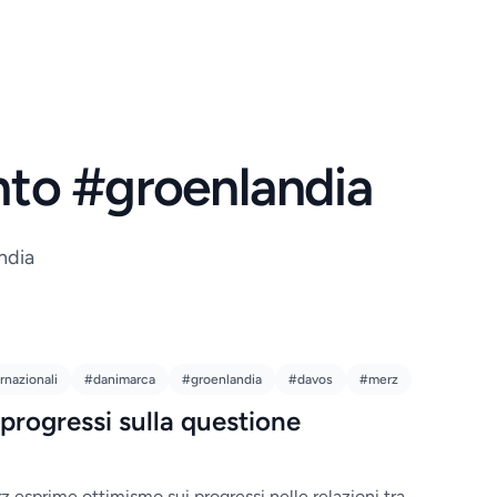
ento #groenlandia
andia
rnazionali
#danimarca
#groenlandia
#davos
#merz
progressi sulla questione
z esprime ottimismo sui progressi nelle relazioni tra