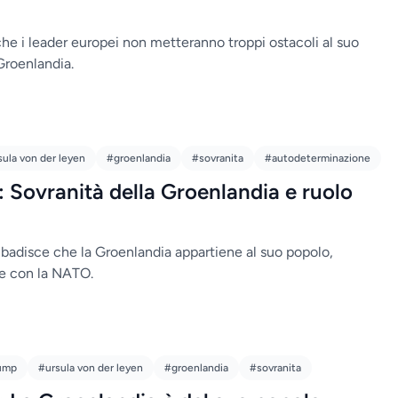
he i leader europei non metteranno troppi ostacoli al suo
Groenlandia.
sula von der leyen
#groenlandia
#sovranita
#autodeterminazione
 Sovranità della Groenlandia e ruolo
ibadisce che la Groenlandia appartiene al suo popolo,
me con la NATO.
ump
#ursula von der leyen
#groenlandia
#sovranita