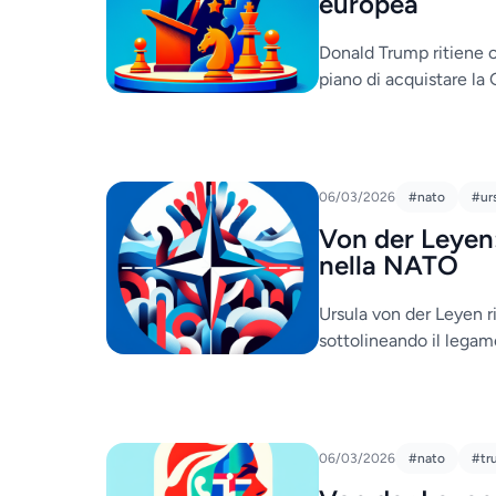
europea
Donald Trump ritiene c
piano di acquistare la 
06/03/2026
#nato
#ur
Von der Leyen:
nella NATO
Ursula von der Leyen r
sottolineando il lega
06/03/2026
#nato
#tr