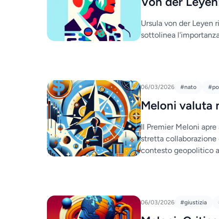
Von der Leyen:
Ursula von der Leyen r
sottolinea l'importanz
06/03/2026
#nato
#pol
Meloni valuta
Il Premier Meloni apre 
stretta collaborazione
contesto geopolitico a
06/03/2026
#giustizia