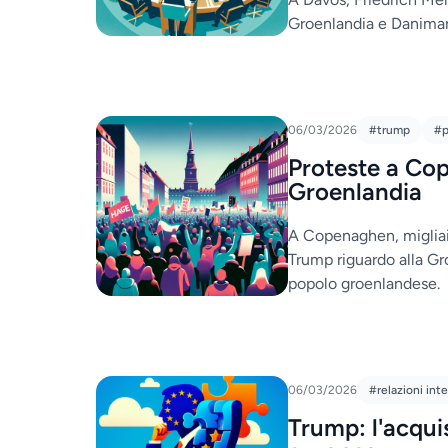
Groenlandia e Danimar
06/03/2026
#trump
#p
Proteste a Co
Groenlandia
A Copenaghen, migliaia
Trump riguardo alla Gro
popolo groenlandese.
06/03/2026
#relazioni inte
Trump: l'acqui