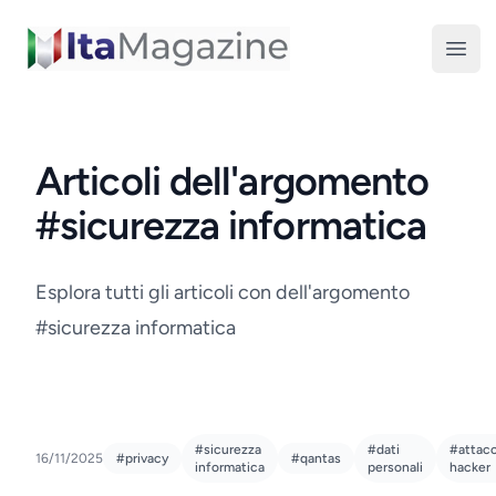
ItaMagazine
Open
Articoli dell'argomento
#sicurezza informatica
Esplora tutti gli articoli con dell'argomento
#sicurezza informatica
#sicurezza
#dati
#attac
16/11/2025
#privacy
#qantas
informatica
personali
hacker