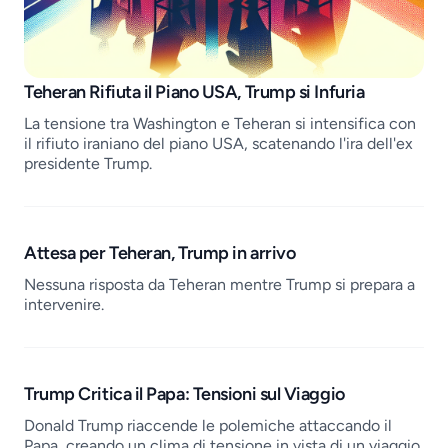
Job openings
Teheran Rifiuta il Piano USA, Trump si Infuria
La tensione tra Washington e Teheran si intensifica con
il rifiuto iraniano del piano USA, scatenando l'ira dell'ex
presidente Trump.
Attesa per Teheran, Trump in arrivo
Nessuna risposta da Teheran mentre Trump si prepara a
intervenire.
Trump Critica il Papa: Tensioni sul Viaggio
Donald Trump riaccende le polemiche attaccando il
Papa, creando un clima di tensione in vista di un viaggio